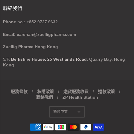
聯絡我們
Phone no.: +852 9727 9632
Email: carchan@zuelligpharma.com
Zuellig Pharma Hong Kong
5/F,
Berkshire House, 25 Westlands Road
, Quarry Bay, Hong
Kong
服務條款
/
私隱政策
/
送貨服務收費
/
退款政策
/
聯絡我們
/
ZP Health Station
導
繁體中文
航:
Translation missing
Footer