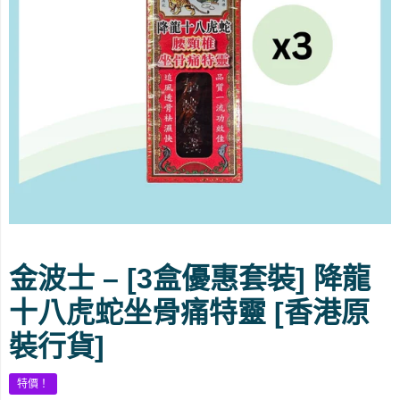
金波士 – [3盒優惠套裝] 降龍
十八虎蛇坐骨痛特靈 [香港原
裝行貨]
特價！