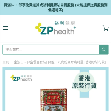
買滿$200即享免費送貨或裕利健康站自提服務 (未能提供送貨服務到
偏遠地區)
ZP Health
主頁
金波士 – [3盒優惠套裝] 降龍十八虎蛇坐骨痛特靈 [香港原裝行貨]