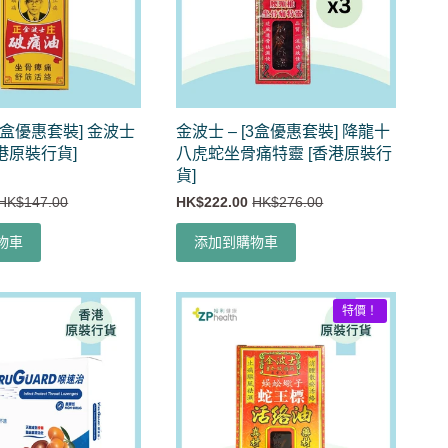
[3盒優惠套裝] 金波士
金波士 – [3盒優惠套裝] 降龍十
港原裝行貨]
八虎蛇坐骨痛特靈 [香港原裝行
貨]
HK$147.00
HK$222.00
HK$276.00
物車
添加到購物車
特價！