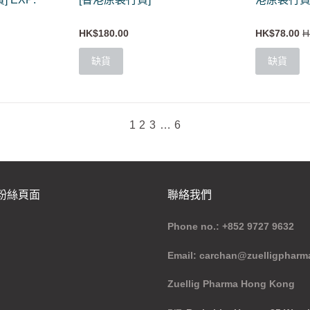
HK$180.00
HK$78.00
H
缺貨
缺貨
1
2
3
…
6
ok粉絲頁面
聯絡我們
Phone no.: +852 9727 9632
Email: carchan@zuelligpharm
Zuellig Pharma Hong Kong