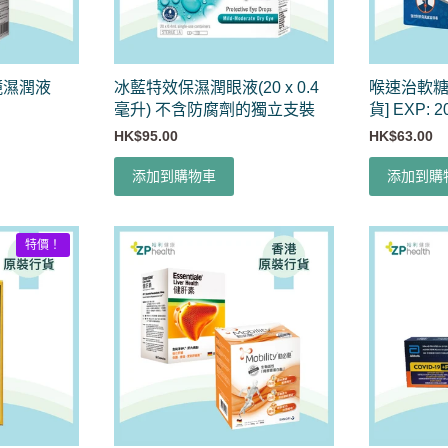
鏡濕潤液
冰藍特效保濕潤眼液(20 x 0.4
喉速治軟糖(
毫升) 不含防腐劑的獨立支裝
貨] EXP: 2
HK$95.00
HK$63.00
添加到購物車
添加到購
特價！