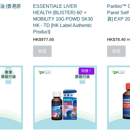
油 [香港原
ESSENTIALE LIVER
Panbio™ C
HEALTH (BLISTER) 60' +
Panel Sel
MOBILITY 10G POWD SK30
貨] EXP 2
HK - TD [HK Label Authentic
Product]
HK$977.00
HK$78.40
H
缺貨
缺貨
特價！