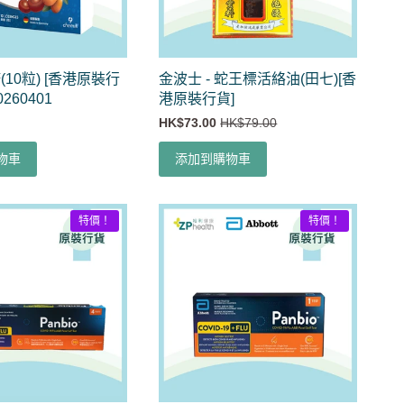
10粒) [香港原裝行
金波士 - 蛇王標活絡油(田七)[香
0260401
港原裝行貨]
HK$73.00
HK$79.00
物車
添加到購物車
特價！
特價！