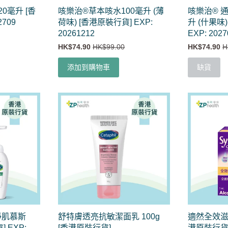
0毫升 [香
咳樂治®草本咳水100毫升 (薄
咳樂治® 通
2709
荷味) [香港原裝行貨] EXP:
升 (什果味
20261212
EXP: 2027
HK$74.90
HK$99.00
HK$74.90
H
添加到購物車
缺貨
淨肌慕斯
舒特膚透亮抗敏潔面乳 100g
適然全效滋
] EXP:
[香港原裝行貨]
港原裝行貨