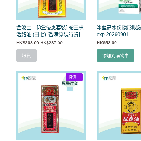
金波士 – [3盒優惠套裝] 蛇王標
冰藍高水份隱形眼
活絡油 (田七) [香港原裝行貨]
exp 20260901
HK$208.00
HK$237.00
HK$53.00
缺貨
添加到購物車
特價！