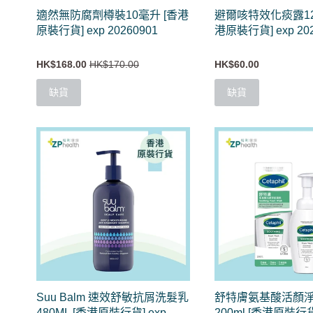
適然無防腐劑樽裝10毫升 [香港
避爾咳特效化痰露12
原裝行貨] exp 20260901
港原裝行貨] exp 20
HK$168.00
HK$170.00
HK$60.00
缺貨
缺貨
Suu Balm 速效舒敏抗屑洗髮乳
舒特膚氨基酸活顏
480ML [香港原裝行貨] exp
200ml [香港原裝行貨