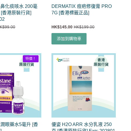
鼻化痰咳水 200毫
DERMATIX 痘疤修復膏 PRO
) [香港原裝行貨]
7G [香港標籤正品]
02
K$99.00
HK$145.00
HK$199.00
添加到購物車
特價！
潤眼藥水5毫升 [香
優姿 H2O ARR 水分乳液 250
]
克 [香港原裝行貨] Exp: 202801