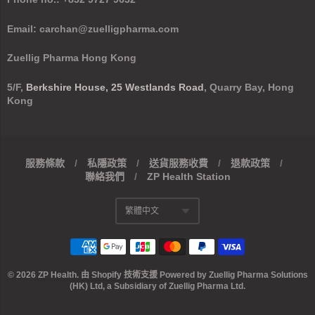
Email: carchan@zuelligpharma.com
Zuellig Pharma Hong Kong
5/F,
Berkshire House, 25 Westlands Road
, Quarry Bay, Hong
Kong
服務條款
/
私隱政策
/
送貨服務收費
/
退款政策
/
聯絡我們
/
ZP Health Station
導
繁體中文
航:
Translation missing
Footer
menu
© 2026
ZP Health
.
由 Shopify 技術支援
Powered by Zuellig Pharma Solutions
(HK) Ltd, a Subsidiary of Zuellig Pharma Ltd.