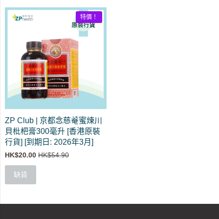
特價！
ZP Club | 京都念慈菴蜜煉川
貝枇杷膏300毫升 [香港原裝
行貨] [到期日: 2026年3月]
HK$20.00
HK$54.90
缺貨